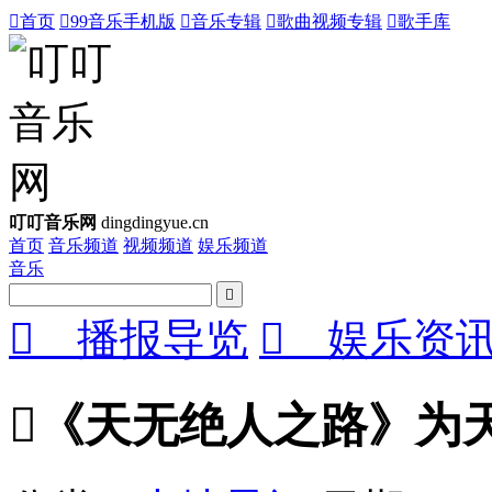

首页

99音乐手机版

音乐专辑

歌曲视频专辑

歌手库
叮叮音乐网
dingdingyue.cn
首页
音乐频道
视频频道
娱乐频道
音乐


播报导览

娱乐资

《天无绝人之路》为