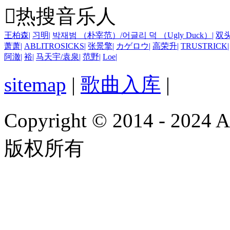

热搜音乐人
王柏森
|
习明
|
박재범 （朴宰范）/어글리 덕 （Ugly Duck）
|
双
萧萧
|
ABLITROSICKS
|
张景擎
|
カゲロウ
|
高荣升
|
TRUSTRICK
|
阿澈
|
裕
|
马天宇/袁泉
|
范野
|
Loe
|
sitemap
|
歌曲入库
|
Copyright © 2014 - 2024
版权所有