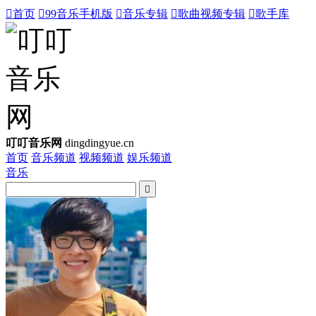

首页

99音乐手机版

音乐专辑

歌曲视频专辑

歌手库
叮叮音乐网
dingdingyue.cn
首页
音乐频道
视频频道
娱乐频道
音乐
