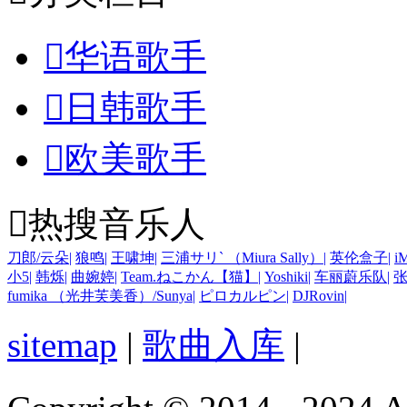

华语歌手

日韩歌手

欧美歌手

热搜音乐人
刀郎/云朵
|
狼鸣
|
王啸坤
|
三浦サリ` （Miura Sally）
|
英伦盒子
|
i
小5
|
韩烁
|
曲婉婷
|
Team.ねこかん【猫】
|
Yoshiki
|
车丽蔚乐队
|
fumika （光井芙美香）/Sunya
|
ピロカルピン
|
DJRovin
|
sitemap
|
歌曲入库
|