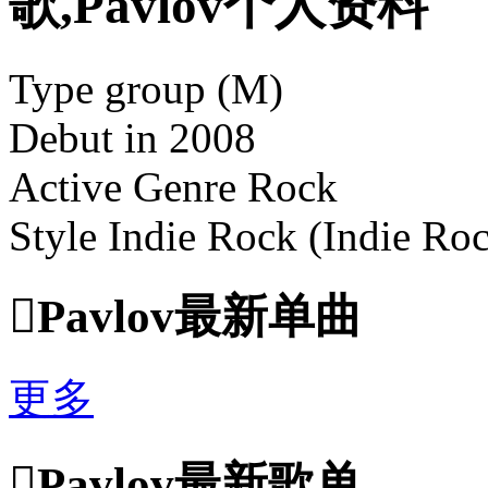
歌,Pavlov个人资料
Type group (M)
Debut in 2008
Active Genre Rock
Style Indie Rock (Indie Ro

Pavlov最新单曲
更多

Pavlov最新歌单