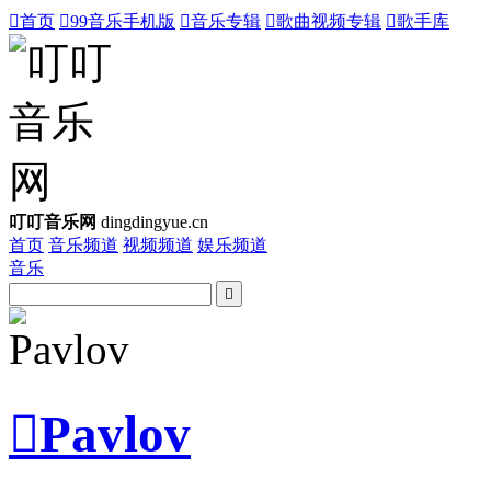

首页

99音乐手机版

音乐专辑

歌曲视频专辑

歌手库
叮叮音乐网
dingdingyue.cn
首页
音乐频道
视频频道
娱乐频道
音乐


Pavlov