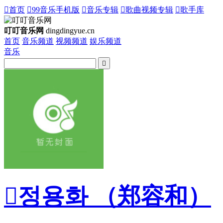

首页

99音乐手机版

音乐专辑

歌曲视频专辑

歌手库
叮叮音乐网
dingdingyue.cn
首页
音乐频道
视频频道
娱乐频道
音乐


정용화 （郑容和）