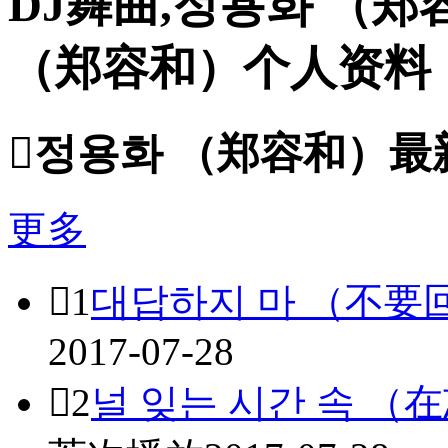
DJ舞曲,정용화 （
（郑容和）个人资料

정용화 （郑容和）最
更多

1
대답하지 마 （不要
2017-07-28

2
널 잊는 시간 속 