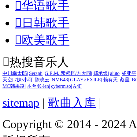

华语歌手

日韩歌手

欧美歌手

热搜音乐人
中川幸太郎
|
Seraph
|
G.E.M. 邓紫棋/方大同
|
郑承焕
|
alüto
|
杨亚平
天空
|
7妹/小可
|
陈晓云
|
NMB48
|
GLAY×EXILE
|
赖有天
|
蔡呈
|
B
MC韩果凌
|
本兮/K-len
|
cybermiso
|
A4F
|
sitemap
|
歌曲入库
|
Copyright © 2014 - 2024