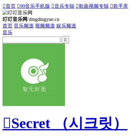

首页

99音乐手机版

音乐专辑

歌曲视频专辑

歌手库
叮叮音乐网
dingdingyue.cn
首页
音乐频道
视频频道
娱乐频道
音乐


Secret （시크릿）