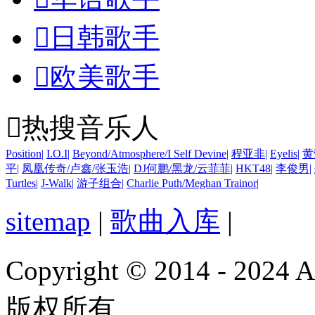

日韩歌手

欧美歌手

热搜音乐人
Position
|
I.O.I
|
Beyond/Atmosphere/I Self Devine
|
程亚非
|
Eyelis
|
黄
平
|
凤凰传奇/卢鑫/张玉浩
|
DJ何鹏/黑龙/云菲菲
|
HKT48
|
李俊男
|
Turtles
|
J-Walk
|
游子组合
|
Charlie Puth/Meghan Trainor
|
sitemap
|
歌曲入库
|
Copyright © 2014 - 2024
版权所有