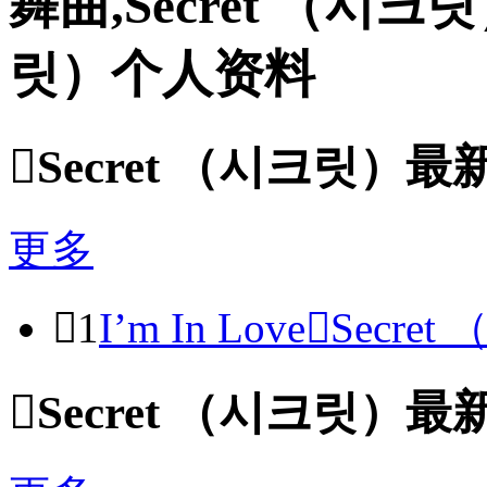
舞曲,Secret （시크
릿）个人资料

Secret （시크릿）
更多

1
I’m In Love

Secret 

Secret （시크릿）