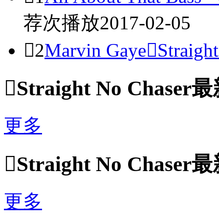
荐
次播放
2017-02-05

2
Marvin Gaye

Straigh

Straight No Chase
更多

Straight No Chase
更多