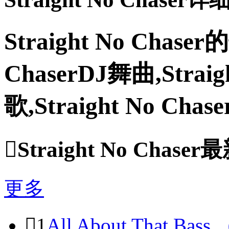
Straight No Chaser
ChaserDJ舞曲,Strai
歌,Straight No Ch

Straight No Chase
更多

1
All About That Bass