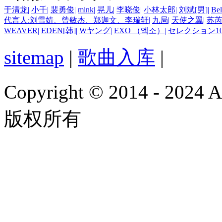
于清龙
|
小千
|
裴勇俊
|
mink
|
晃儿
|
李晓俊
|
小林太郎
|
刘斌[男]
|
Be
代言人:刘雪婧、曾敏杰、郑迦文、李瑞轩
|
九局
|
天使之翼
|
苏
WEAVER
|
EDEN[韩]
|
Wヤング
|
EXO （엑소）
|
セレクション1
sitemap
|
歌曲入库
|
Copyright © 2014 - 2024
版权所有