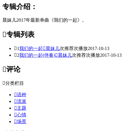
专辑介绍：
晨妹儿2017年最新单曲《我们的一起》。

专辑列表

1
我们的一起

晨妹儿
次推荐
次播放
2017-10-13

2
我们的一起(伴奏)

晨妹儿
次推荐
次播放
2017-10-13

评论

分类栏目

语种

流派

主题

心情

场景