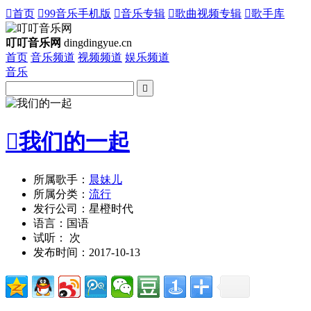

首页

99音乐手机版

音乐专辑

歌曲视频专辑

歌手库
叮叮音乐网
dingdingyue.cn
首页
音乐频道
视频频道
娱乐频道
音乐


我们的一起
所属歌手：
晨妹儿
所属分类：
流行
发行公司：
星橙时代
语言：
国语
试听：
次
发布时间：
2017-10-13